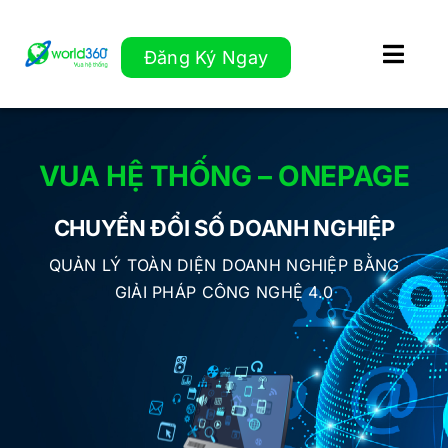
Skip
to
Đăng Ký Ngay
Toggl
content
Navig
TỔNG QUAN
VUA HỆ THỐNG – ONEPAGE
GIẢI PHÁP
CHUYỂN ĐỔI SỐ DOANH NGHIỆP
TÍNH NĂNG NỔI BẬT
QUẢN LÝ TOÀN DIỆN DOANH NGHIỆP BẰNG
GIẢI PHÁP CÔNG NGHỆ 4.0
TƯ VẤN MIỄN PHÍ