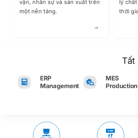
vận, nhân sự và sản xuất trên
lý chấ
một nền tảng.
thời gi
→
Tất
ERP
MES
Management
Production