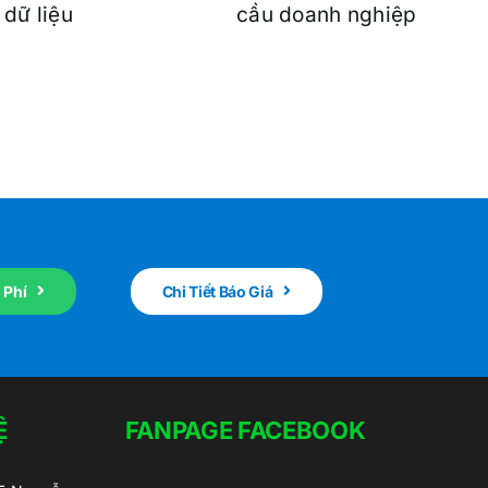
dữ liệu
cầu doanh nghiệp
 Phí
Chi Tiết Báo Giá
Ệ
FANPAGE FACEBOOK