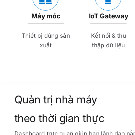
Máy móc
IoT Gateway
Thiết bị dùng sản
Kết nối & thu
xuất
thập dữ liệu
Quản trị nhà máy
theo thời gian thực
Dashboard trực quan giúp ban lãnh đạo nắ