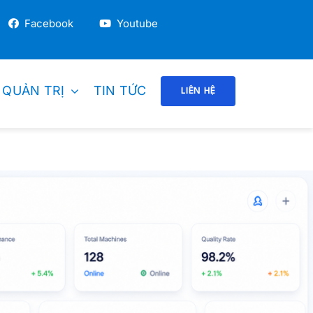
Facebook
Youtube
 QUẢN TRỊ
TIN TỨC
LIÊN HỆ
DOANH NGHIỆP GIÁO DỤC
Trường Mầm Non
Trung Tâm / Trường Anh Ngữ
Trung Học / Tiểu Học
Trường Dạy Nghề