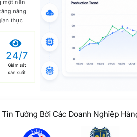
ng một nền
 tăng năng
DOANH NGHIỆP DU LỊCH
gian thực
Quản Lý Nhà Hàng
Quản Lý Khách Sạn
24
/7
Giám sát
Quản Lý Quán Bar
sản xuất
Quản Lý Khu Du Lịch – Resort
 Tin Tưởng Bởi Các Doanh Nghiệp Hàn