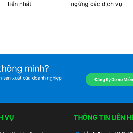
tiến nhất
ngừng các dịch vụ
thông minh?
nh sản xuất của doanh nghiệp
Đăng Ký Demo Miễn
H VỤ
THÔNG TIN LIÊN H