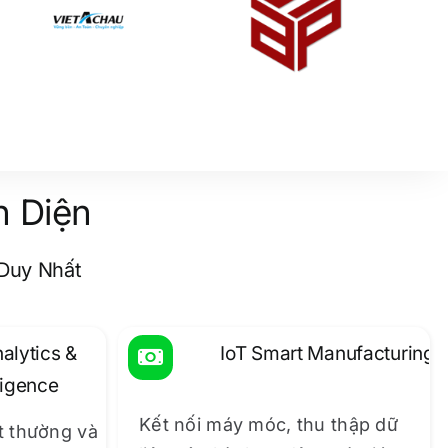
n Diện
Duy Nhất
nalytics &
IoT Smart Manufacturing
ligence
Kết nối máy móc, thu thập dữ
t thường và