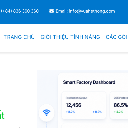
 (+84) 836 360 360
Email: info@vuahethong.com
TRANG CHỦ
GIỚI THIỆU TÍNH NĂNG
CÁC GÓI
DOANH NGHIỆP THƯƠNG MẠI
Thương Mại Bán Lẻ
Thương Mại Bán Sỉ
t
Kiosk Bán Lẻ
Hệ Thống Chuỗi