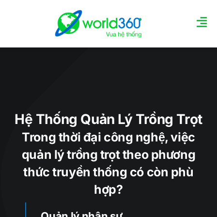
Skip
to
Tog
content
Nav
TRANG CHỦ
GIỚI THIỆU TÍNH NĂNG
Hệ Thống Quản Lý Trồng Trọt
Các gói quản trị
Trong thời đại công nghệ, việc
Tin tức
quản lý trồng trọt theo phương
thức truyền thống có còn phù
LIÊN HỆ
hợp?
Quản lý nhân sự