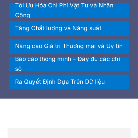
Tối Ưu Hóa Chi Phí Vật Tư và Nhân
Công
Tăng Chất lượng và Năng suất
Nâng cao Giá trị Thương mại và Uy tín
Báo cáo thông minh – Đầy đủ các chỉ
số
Ra Quyết Định Dựa Trên Dữ liệu