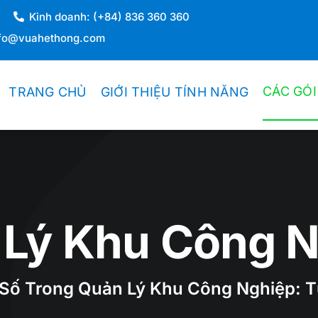
Kinh doanh: (+84) 836 360 360
info@vuahethong.com
CÁC GÓI
TRANG CHỦ
GIỚI THIỆU TÍNH NĂNG
DOANH NGHIỆP THƯƠNG MẠI
Thương Mại Bán Lẻ
 Lý Khu Công N
Thương Mại Bán Sỉ
Kiosk Bán Lẻ
ố Trong Quản Lý Khu Công Nghiệp: T
Hệ Thống Chuỗi