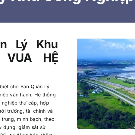
̉n Lý Khu
a VUA HỆ
 biệt cho Ban Quản Lý
hiệp vận hành. Hệ thống
h nghiệp thứ cấp, hợp
ôi trường, tài chính và
p trung, minh bạch, theo
ây dựng, giám sát sử