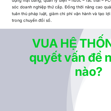
dụng mặt bằng; quản lý điện – nước – rác thải – 
sóc doanh nghiệp thứ cấp. Đồng thời nâng cao quản
tuân thủ pháp luật, giảm chi phí vận hành và tạo lợ
trong chuyển đổi số.
VUA HỆ THỐN
quyết vấn đề 
nào?