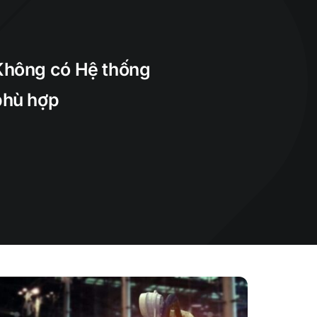
NÔNG NGHIỆP 4.0
Không có Hệ thống
Farm
phù hợp
Quản Lý Trồng Trọt
Quản Lý Chăn Nuôi
Quản Lý Chuỗi Cung Ứng Nông Sản