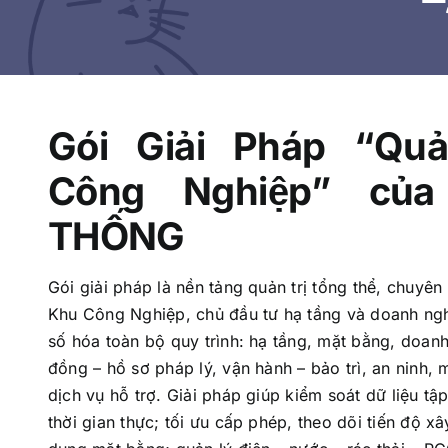
Gói Giải Pháp “Qua
Công Nghiệp
” củ
THỐNG
Gói giải pháp là nền tảng quản trị tổng thể, chuyên
Khu Công Nghiệp, chủ đầu tư hạ tầng và doanh ng
số hóa toàn bộ quy trình: hạ tầng, mặt bằng, doan
đồng – hồ sơ pháp lý, vận hành – bảo trì, an ninh, m
dịch vụ hỗ trợ. Giải pháp giúp kiểm soát dữ liệu tậ
thời gian thực; tối ưu cấp phép, theo dõi tiến độ x