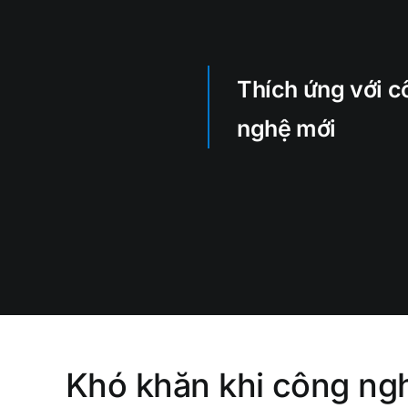
DOANH NGHIỆP CN – SX
Thích ứng với c
Doanh Nghiệp Dầu Khí
nghệ mới
Xây Dựng – Vật Liệu Xây Dựng
Quản Lý Khu Công Nghiệp
Doanh Nghiệp Vận Tải Logistics
Khó khăn khi công ng