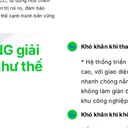
PCCC; tự động hóa chăm
 trị rủi ro, đảm bảo
i thế cạnh tranh bền vững
G giải
Khó khăn khi tha
như thế
* Hệ thống triển
cao, với giao di
nhanh chóng nắm
không làm gián 
khu công nghiệp
Khó khăn khi kh