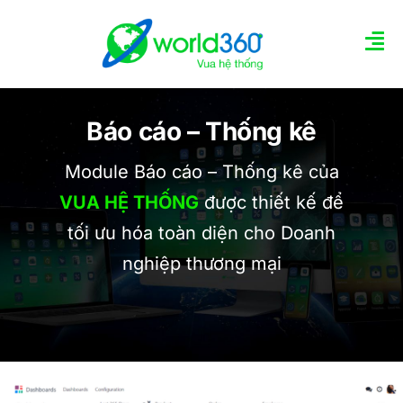
Skip
to
Tog
content
Nav
TRANG CHỦ
Báo cáo – Thống kê
GIỚI THIỆU TÍNH NĂNG
Module Báo cáo – Thống kê của
VUA HỆ THỐNG
được thiết kế để
Các gói quản trị
tối ưu hóa toàn diện cho Doanh
nghiệp thương mại
Tin tức
LIÊN HỆ