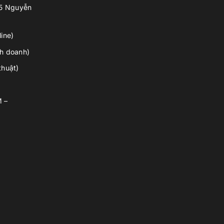
55 Nguyễn
ine)
h doanh)
thuật)
M –