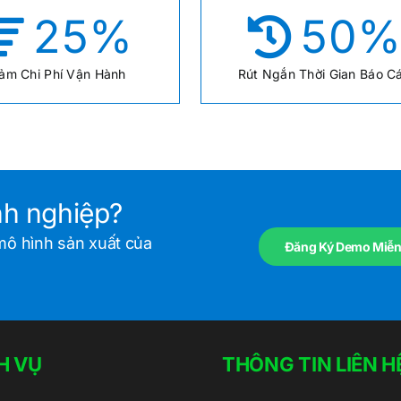
25
%
50
ảm Chi Phí Vận Hành
Rút Ngắn Thời Gian Báo C
nh nghiệp?
mô hình sản xuất của
Đăng Ký Demo Miễn
H VỤ
THÔNG TIN LIÊN H