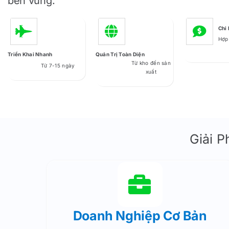
bền vững.
Chi 
DOANH NGHIỆP CN – SX
Hợp
Triển Khai Nhanh
Quản Trị Toàn Diện
Doanh Nghiệp Dầu Khí
Từ kho đến sản
Từ 7-15 ngày
xuất
Xây Dựng – Vật Liệu Xây Dựng
Quản Lý Khu Công Nghiệp
Giải 
Doanh Nghiệp Vận Tải Logistics
Doanh Nghiệp Cơ Bản