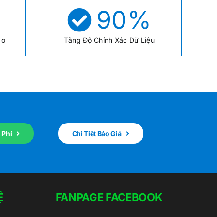
%
90
%
áo
Tăng Độ Chính Xác Dữ Liệu
 Phí
Chi Tiết Báo Giá
Ệ
FANPAGE FACEBOOK