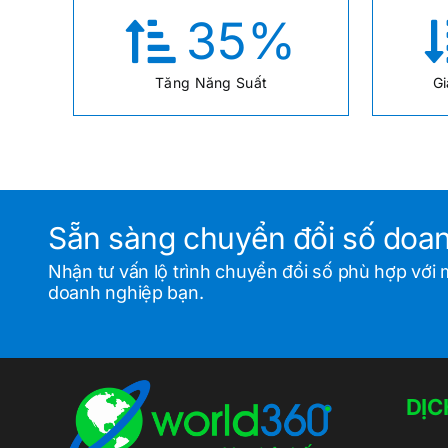
35
%
Tăng Năng Suất
Gi
Sẵn sàng chuyển đổi số doa
Nhận tư vấn lộ trình chuyển đổi số phù hợp với 
doanh nghiệp bạn.
DỊC