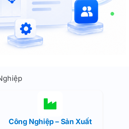
NÔNG NGHIỆP 4.0
Farm
Quản Lý Trồng Trọt
Quản Lý Chăn Nuôi
Nghiệp
Quản Lý Chuỗi Cung Ứng Nông Sản
Công Nghiệp – Sản Xuất