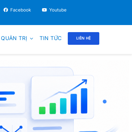
Facebook
Youtube
 QUẢN TRỊ
TIN TỨC
LIÊN HỆ
DOANH NGHIỆP GIÁO DỤC
Trường Mầm Non
Trung Tâm / Trường Anh Ngữ
Trung Học / Tiểu Học
Trường Dạy Nghề