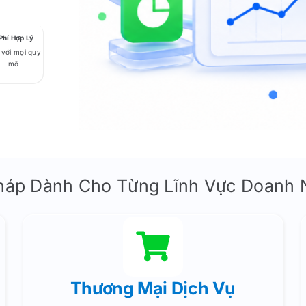
Phí Hợp Lý
DOANH NGHIỆP DU LỊCH
 với mọi quy
mô
Quản Lý Nhà Hàng
Quản Lý Khách Sạn
Quản Lý Quán Bar
Pháp Dành Cho Từng Lĩnh Vực Doanh 
Quản Lý Khu Du Lịch – Resort
Thương Mại Dịch Vụ