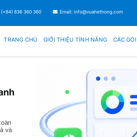
 (+84) 836 360 360
Email: info@vuahethong.com
TRANG CHỦ
GIỚI THIỆU TÍNH NĂNG
CÁC GÓI
DOANH NGHIỆP THƯƠNG MẠI
Thương Mại Bán Lẻ
oanh
Thương Mại Bán Sỉ
Kiosk Bán Lẻ
toàn
ả và
Hệ Thống Chuỗi