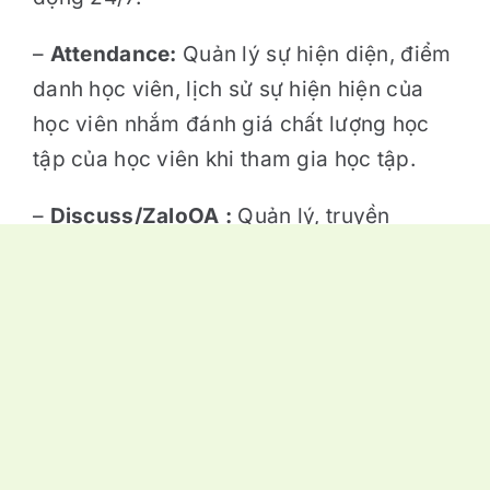
–
Attendance
:
Quản lý sự hiện diện, điểm
danh học viên, lịch sử sự hiện hiện của
học viên nhắm đánh giá chất lượng học
tập của học viên khi tham gia học tập.
–
Discuss/ZaloOA
:
Quản lý, truyền
thông, thông báo 2 chiều từ nội bộ nhà
trường, giảng viên, cán bộ, công nhân
viên, truyền thông, tương tác trực tiếp 1-
2-1 giữa nhà trường & phụ huynh, nhà
trường và học sinh thông qua cổng zalo
doanh nghiệp.
Trên đây là những module/tính năng cơ