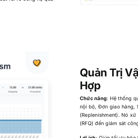
Quản Trị Vậ
Hợp
Chức năng
:
Hệ thống qu
nội bộ, Đơn giao hàng,
(Replenishment). Nó xử 
(RFQ) đến giám sát công
Lợi ích
:
Giúp tối ưu hóa