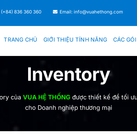
 (+84) 836 360 360
Email: info@vuahethong.com
TRANG CHỦ
GIỚI THIỆU TÍNH NĂNG
CÁC GÓI
Inventory
DOANH NGHIỆP THƯƠNG MẠI
Thương Mại Bán Lẻ
ory của
VUA HỆ THỐNG
được thiết kế để tối ư
Thương Mại Bán Sỉ
cho Doanh nghiệp thương mại
Kiosk Bán Lẻ
Hệ Thống Chuỗi