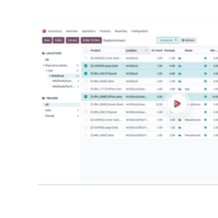
DOANH NGHIỆP CN – SX
Doanh Nghiệp Dầu Khí
Xây Dựng – Vật Liệu Xây Dựng
Quản Lý Khu Công Nghiệp
Doanh Nghiệp Vận Tải Logistics