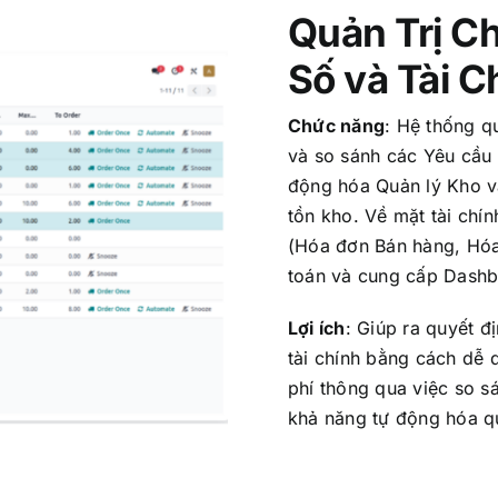
Quản Trị C
Số và Tài C
DOANH NGHIỆP DU LỊCH
Chức năng
:
Hệ thống qu
Quản Lý Nhà Hàng
và so sánh các Yêu cầu 
động hóa Quản lý Kho v
Quản Lý Khách Sạn
tồn kho. Về mặt tài chín
Quản Lý Quán Bar
(Hóa đơn Bán hàng, Hóa 
toán và cung cấp Dashbo
Quản Lý Khu Du Lịch – Resort
Lợi ích
:
Giúp ra quyết đị
tài chính bằng cách dễ 
phí thông qua việc so s
khả năng tự động hóa qu