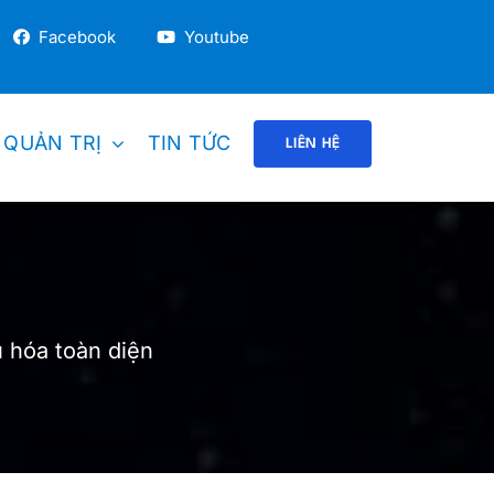
Facebook
Youtube
 QUẢN TRỊ
TIN TỨC
LIÊN HỆ
DOANH NGHIỆP GIÁO DỤC
Trường Mầm Non
u hóa toàn diện
Trung Tâm / Trường Anh Ngữ
Trung Học / Tiểu Học
Trường Dạy Nghề