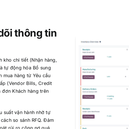
õi thông tin
 kho chi tiết (Nhận hàng,
và tự động hóa Bổ sung
nh mua hàng từ Yêu cầu
p (Vendor Bills, Credit
a đơn Khách hàng trên
u suất vận hành nhờ tự
g cách so sánh RFQ. Đảm
soát rủi ro công nợ quá