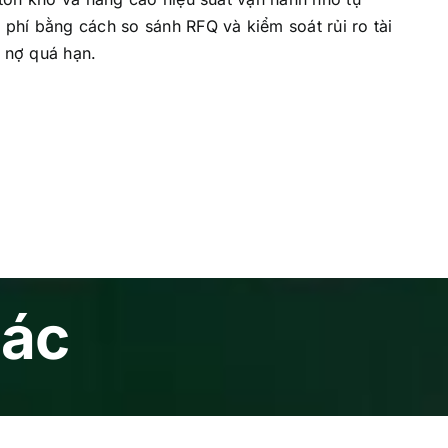
 phí bằng cách so sánh RFQ và kiểm soát rủi ro tài
 nợ quá hạn.
hác