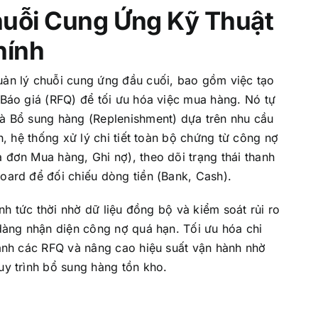
huỗi Cung Ứng Kỹ Thuật
hính
NÔNG NGHIỆP 4.0
ản lý chuỗi cung ứng đầu cuối, bao gồm việc tạo
Farm
Báo giá (RFQ) để tối ưu hóa việc mua hàng. Nó tự
à Bổ sung hàng (Replenishment) dựa trên nhu cầu
Quản Lý Trồng Trọt
h, hệ thống xử lý chi tiết toàn bộ chứng từ công nợ
Quản Lý Chăn Nuôi
đơn Mua hàng, Ghi nợ), theo dõi trạng thái thanh
ard để đối chiếu dòng tiền (Bank, Cash).
Quản Lý Chuỗi Cung Ứng Nông Sản
nh tức thời nhờ dữ liệu đồng bộ và kiểm soát rủi ro
dàng nhận diện công nợ quá hạn. Tối ưu hóa chi
ánh các RFQ và nâng cao hiệu suất vận hành nhờ
y trình bổ sung hàng tồn kho.