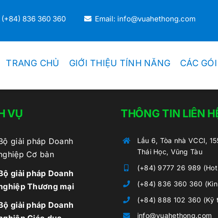
 (+84) 836 360 360
Email: info@vuahethong.com
TRANG CHỦ
GIỚI THIỆU TÍNH NĂNG
CÁC GÓI
H VỤ
THÔNG TIN LIÊN H
DOANH NGHIỆP THƯƠNG MẠI
Bộ giải pháp Doanh
Lầu 6, Tòa nhà VCCI, 1
Thương Mại Bán Lẻ
Thái Học, Vũng Tàu
nghiệp Cơ bản
Thương Mại Bán Sỉ
(+84) 9777 26 989 (Hotl
Bộ giải pháp Doanh
(+84) 836 360 360 (Kin
nghiệp Thương mại
Kiosk Bán Lẻ
(+84) 888 102 360 (Kỹ 
Bộ giải pháp Doanh
info@vuahethong.com
Hệ Thống Chuỗi
nghiệp Giáo dục