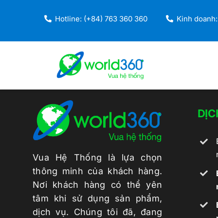
Skip
Hotline: (+84) 763 360 360
Kinh doanh:
to
content
DỊC
DOANH NGHIỆP CƠ BẢN
DOANH NGHIỆP START UP
Vua Hệ Thống là lựa chọn
Doanh Nghiệp Nhỏ < 20 NS
thông minh của khách hàng.
Nơi khách hàng có thể yên
Doanh Nghiệp Vừa Dưới 300 NS
tâm khi sử dụng sản phẩm,
dịch vụ. Chúng tôi đã, đang
Doanh Nghiệp Là Tập Đoàn