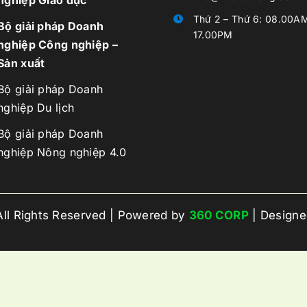
Thứ 2 – Thứ 6: 08.00A
Bộ giải pháp Doanh
17.00PM
DOANH NGHIỆP DU LỊCH
nghiệp Công nghiệp –
Sản xuất
Quản Lý Nhà Hàng
Bộ giải pháp Doanh
nghiệp Du lịch
Quản Lý Khách Sạn
Bộ giải pháp Doanh
Quản Lý Quán Bar
nghiệp Nông nghiệp 4.0
Quản Lý Khu Du Lịch – Resort
ll Rights Reserved | Powered by
360 CORP
| Design