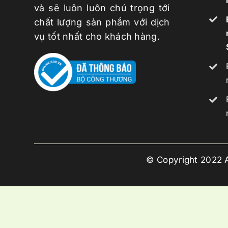
và sẽ luôn luôn chú trọng tới
chất lượng sản phẩm với dịch
DOANH NGHIỆP CN – SX
vụ tốt nhất cho khách hàng.
Doanh Nghiệp Dầu Khí
Xây Dựng – Vật Liệu Xây Dựng
Quản Lý Khu Công Nghiệp
Doanh Nghiệp Vận Tải Logistics
© Copyright 2022 A