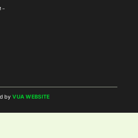
M –
NÔNG NGHIỆP 4.0
Farm
Quản Lý Trồng Trọt
Quản Lý Chăn Nuôi
Quản Lý Chuỗi Cung Ứng Nông Sản
ed by
VUA WEBSITE