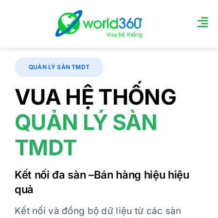
Skip
to
Tog
content
Nav
TRANG CHỦ
QUẢN LÝ SÀN TMDT
VUA HỆ THỐNG
GIỚI THIỆU TÍNH NĂNG
QUẢN LÝ SÀN
Các gói quản trị
TMDT
Tin tức
LIÊN HỆ
Kết nối đa sàn –Bán hàng hiệu hiệu
quả
Kết nối và đồng bộ dữ liệu từ các sàn