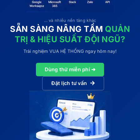
… và nhiều nền tảng khác
SẴN SÀNG NÂNG TẦM
QUẢN
TRỊ & HIỆU SUẤT ĐỘI NGŨ?
Trải nghiệm VUA HỆ THỐNG ngay hôm nay!
Dùng thử miễn phí ➔
Đặt lịch tư vấn