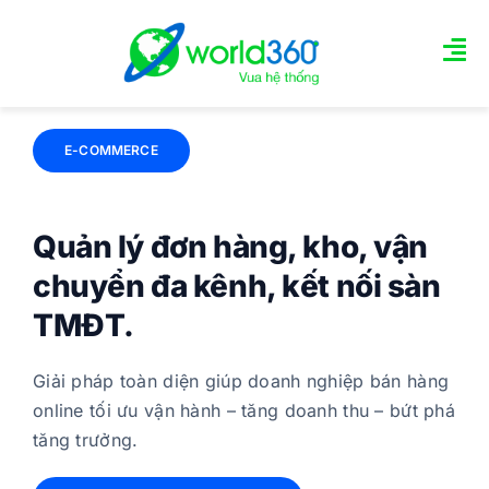
Skip
to
Tog
content
Nav
TRANG CHỦ
E-COMMERCE
GIỚI THIỆU TÍNH NĂNG
Quản lý đơn hàng, kho, vận
Các gói quản trị
chuyển đa kênh, kết nối sàn
TMĐT.
Tin tức
Giải pháp toàn diện giúp doanh nghiệp bán hàng
LIÊN HỆ
online tối ưu vận hành – tăng doanh thu – bứt phá
tăng trưởng.