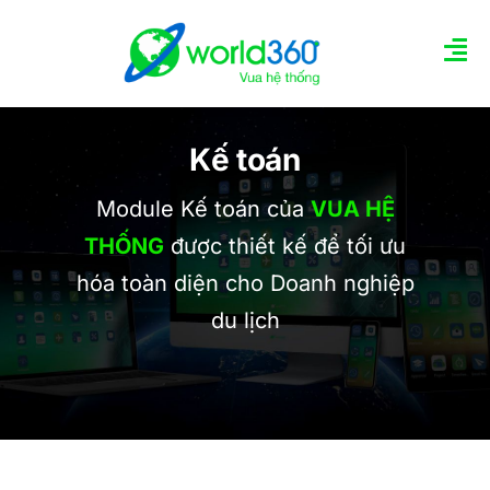
Skip
to
Tog
content
Nav
TRANG CHỦ
Kế toán
GIỚI THIỆU TÍNH NĂNG
Module Kế toán của
VUA HỆ
THỐNG
được thiết kế để tối ưu
Các gói quản trị
hóa toàn diện cho Doanh nghiệp
du lịch
Tin tức
LIÊN HỆ